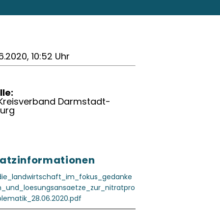
6.2020, 10:52 Uhr
le:
 Kreisverband Darmstadt-
burg
atzinformationen
die_landwirtschaft_im_fokus_gedanke
n_und_loesungsansaetze_zur_nitratpro
blematik_28.06.2020.pdf