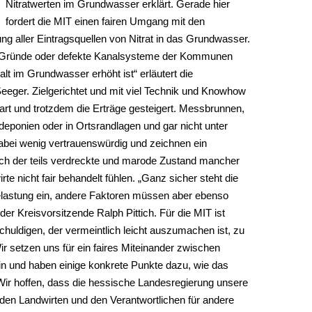
Nitratwerten im Grundwasser erklärt. Gerade hier
fordert die MIT einen fairen Umgang mit den
ng aller Eintragsquellen von Nitrat in das Grundwasser.
 Gründe oder defekte Kanalsysteme der Kommunen
lt im Grundwasser erhöht ist“ erläutert die
Seeger. Zielgerichtet und mit viel Technik und Knowhow
rt und trotzdem die Erträge gesteigert. Messbrunnen,
deponien oder in Ortsrandlagen und gar nicht unter
 dabei wenig vertrauenswürdig und zeichnen ein
ch der teils verdreckte und marode Zustand mancher
e nicht fair behandelt fühlen. „Ganz sicher steht die
tbelastung ein, andere Faktoren müssen aber ebenso
der Kreisvorsitzende Ralph Pittich. Für die MIT ist
Schuldigen, der vermeintlich leicht auszumachen ist, zu
ir setzen uns für ein faires Miteinander zwischen
ein und haben einige konkrete Punkte dazu, wie das
. Wir hoffen, dass die hessische Landesregierung unsere
en Landwirten und den Verantwortlichen für andere